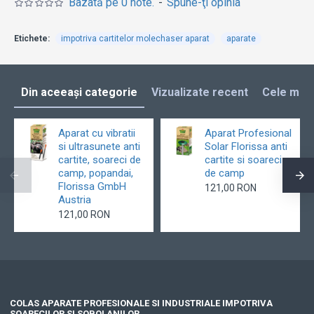
Bazată pe 0 note.
-
Spune-ţi opinia
Etichete:
impotriva cartitelor molechaser aparat
aparate
Din aceeași categorie
Vizualizate recent
Cele mai 
Aparat cu vibratii
Aparat Profesional
si ultrasunete anti
Solar Florissa anti
cartite, soareci de
cartite si soareci
camp, popandai,
de camp
Florissa GmbH
121,00 RON
Austria
121,00 RON
COLAS APARATE PROFESIONALE SI INDUSTRIALE IMPOTRIVA
SOARECILOR SI SOBOLANILOR