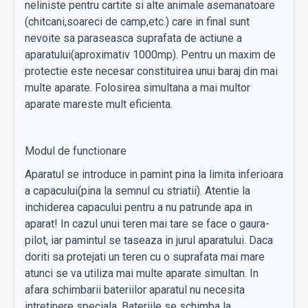
neliniste pentru cartite si alte animale asemanatoare
(chitcani,soareci de camp,etc.) care in final sunt
nevoite sa paraseasca suprafata de actiune a
aparatului(aproximativ 1000mp). Pentru un maxim de
protectie este necesar constituirea unui baraj din mai
multe aparate. Folosirea simultana a mai multor
aparate mareste mult eficienta.
Modul de functionare
Aparatul se introduce in pamint pina la limita inferioara
a capacului(pina la semnul cu striatii). Atentie la
inchiderea capacului pentru a nu patrunde apa in
aparat! In cazul unui teren mai tare se face o gaura-
pilot, iar pamintul se taseaza in jurul aparatului. Daca
doriti sa protejati un teren cu o suprafata mai mare
atunci se va utiliza mai multe aparate simultan. In
afara schimbarii bateriilor aparatul nu necesita
intretinere speciala. Bateriile se schimba la