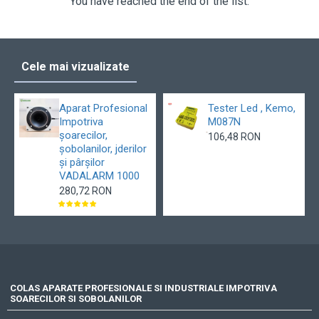
You have reached the end of the list.
Cele mai vizualizate
Aparat Profesional
Tester Led , Kemo,
Impotriva
M087N
șoarecilor,
106,48 RON
șobolanilor, jderilor
și pârșilor
VADALARM 1000
280,72 RON
COLAS APARATE PROFESIONALE SI INDUSTRIALE IMPOTRIVA
SOARECILOR SI SOBOLANILOR