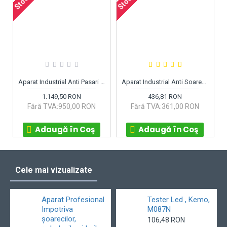
Aparat Industrial Anti Pasari BR33 acopera 30.000 m² + Adaptor 220V
Aparat Industrial Anti Soareci si Sobolani Ultrasonic 1200 m²
1.149,50 RON
436,81 RON
Fără TVA:950,00 RON
Fără TVA:361,00 RON
Adaugă în Coş
Adaugă în Coş
Cele mai vizualizate
Aparat Profesional
Tester Led , Kemo,
Impotriva
M087N
șoarecilor,
106,48 RON