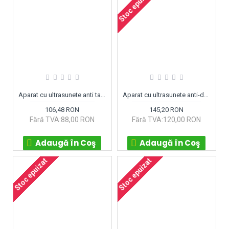
Stoc epuizat
Aparat cu ultrasunete anti tantari Radarcan R102
Aparat cu ultrasunete anti-daunatori Kemo M175
106,48 RON
145,20 RON
Fără TVA:88,00 RON
Fără TVA:120,00 RON
Adaugă în Coş
Adaugă în Coş
Stoc epuizat
Stoc epuizat