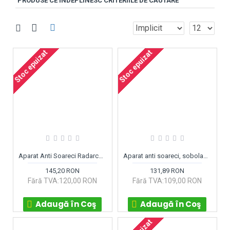
PRODUSE CE ÎNDEPLINESC CRITERIILE DE CĂUTARE
Stoc epuizat
Stoc epuizat
Aparat Anti Soareci Radarcan R-105 la baterie
Aparat anti soareci, sobolani, jder Kemo M180 Auto
145,20 RON
131,89 RON
Fără TVA:120,00 RON
Fără TVA:109,00 RON
Adaugă în Coş
Adaugă în Coş