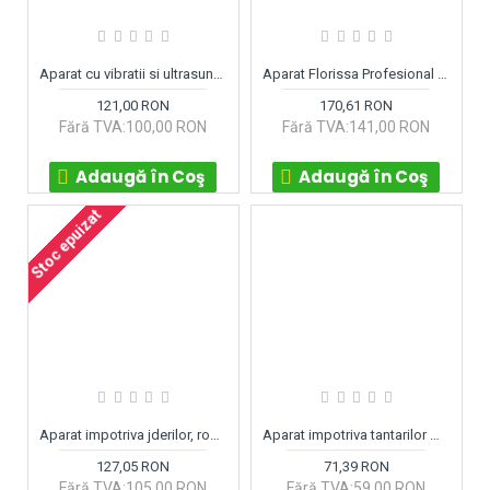
Aparat cu vibratii si ultrasunete anti cartite, soareci de camp, popandai, Florissa GmbH Austria
Aparat Florissa Profesional impotriva soarecilor si sobolanilor ultrasunete si unde electromagnetice
121,00 RON
170,61 RON
Fără TVA:100,00 RON
Fără TVA:141,00 RON
Adaugă în Coş
Adaugă în Coş
Stoc epuizat
Aparat impotriva jderilor, rozatoarelor Kemo FG022 anti-jderi
Aparat impotriva tantarilor Mosquito Repeller Portabil
127,05 RON
71,39 RON
Fără TVA:105,00 RON
Fără TVA:59,00 RON