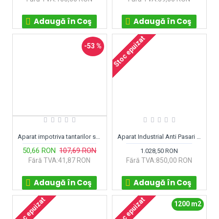
Adaugă în Coş
Adaugă în Coş
Stoc epuizat
-53 %
Aparat impotriva tantarilor si musculitelor Florissa GMBH Austria
Aparat Industrial Anti Pasari BR33 acopera 30.000 m²
50,66 RON
107,69 RON
1.028,50 RON
Fără TVA:41,87 RON
Fără TVA:850,00 RON
Adaugă în Coş
Adaugă în Coş
Stoc epuizat
Stoc epuizat
1200 m2