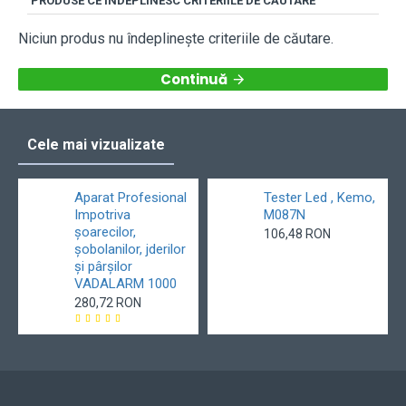
PRODUSE CE ÎNDEPLINESC CRITERIILE DE CĂUTARE
Niciun produs nu îndeplineşte criteriile de căutare.
Continuă
Cele mai vizualizate
Aparat Profesional
Tester Led , Kemo,
Impotriva
M087N
șoarecilor,
106,48 RON
șobolanilor, jderilor
și pârșilor
VADALARM 1000
280,72 RON